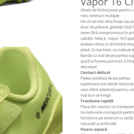
Vapor 16 C
Ghete de fotbal joase pentru c
mici, terenuri multiple
Fie că cei mici abia încep sau j
doar de plăcere, ghetele Club î
teren fără compromisuri în pri
calității. Nike Jr. Vapor 16 îi aju
etaleze viteza și să trimită min
plasă. Și mai bine, nu trebuie l
Banda cu scai de pe partea su
ajută la fixarea potrivirii. E ti
decoleze!
Contact delicat
Pielea sintetică de pe partea
superioară are detalii texturat
care oferă aderență pentru un
mai bun al mingii.
Tracțiune rapidă
Placa din cauciuc cu crampoa
turnate este concepută pentr
funcționa pe terenuri cu iarbă
naturală și artificială.
Fixare ușoară