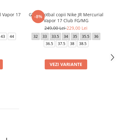
l Vapor 17
Ghete fotbal copii Nike JR Mercurial
Ghete fotbal
-8%
-49%
Vapor 17 Club FG/MG
Ac
249,00 Lei
229,00 Lei
449,0
43
44
32
33
33.5
34
35
35.5
36
40.5
41
4
36.5
37.5
38
38.5
VEZI VARIANTE
VE