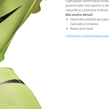
Căptușeala confortabilă învălu
piciorul celor mici pentru o se
naturală și o potrivire strânsă.
Mai multe detalii
Destinate utilizării pe supr
naturale și sintetice
Branț amortizat
Informatii conformitate prod