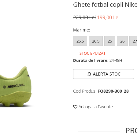
Ghete fotbal copii Nik
229,00 Lei
199,00 Lei
Marime
:
25.5
26.5
25
26
27
STOC EPUIZAT
Durata de livrare:
24-48H
ALERTA STOC
Cod Produs:
FQ8290-300_28
Adauga la Favorite
PR