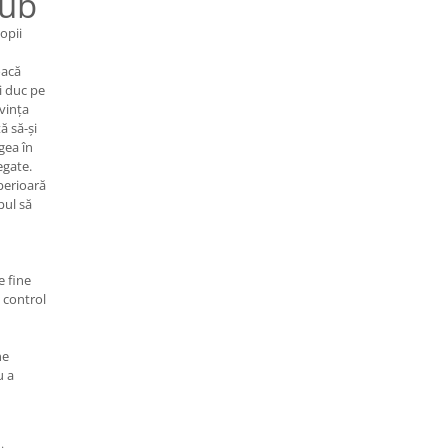
lub
opii
oacă
i duc pe
vința
tă să-și
gea în
egate.
perioară
mpul să
e fine
 control
ne
u a