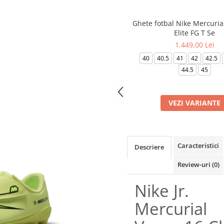
Ghete fotbal Nike Mercuria
Elite FG T Se
1.449,00 Lei
40
40.5
41
42
42.5
44.5
45
VEZI VARIANTE
Caracteristici
Descriere
Review-uri
(0)
Nike Jr.
Mercurial