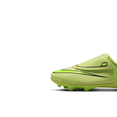
Bluze fotbal copii
Pantaloni lungi fotbal copii
Geci si veste fotbal copii
Imbracaminte fotbal femei
Tricouri fotbal femei
Sorturi fotbal femei
Pantaloni lungi fotbal femei
Echipament portar