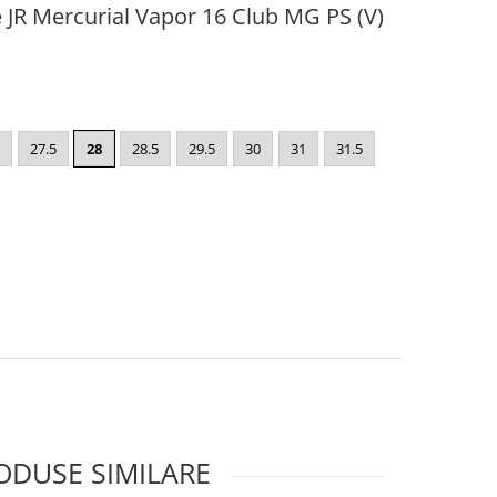
e JR Mercurial Vapor 16 Club MG PS (V)
27.5
28
28.5
29.5
30
31
31.5
ODUSE SIMILARE