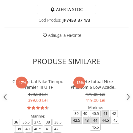
ALERTA STOC
Cod Produs:
JP7453_37 1/3
Adauga la Favorite
PRODUSE SIMILARE
Ghete fotbal Nike Tiempo
Ghete fotbal Nike
-17%
-13%
Premier III U TF
Phantom 6 Low Academy
TF NU3
479,00 Lei
479,00 Lei
399,00 Lei
419,00 Lei
Marime:
39
40
40.5
41
42
Marime:
42.5
43
44
44.5
45
4
36
36.5
37.5
38
38.5
45.5
39
40
40.5
41
42