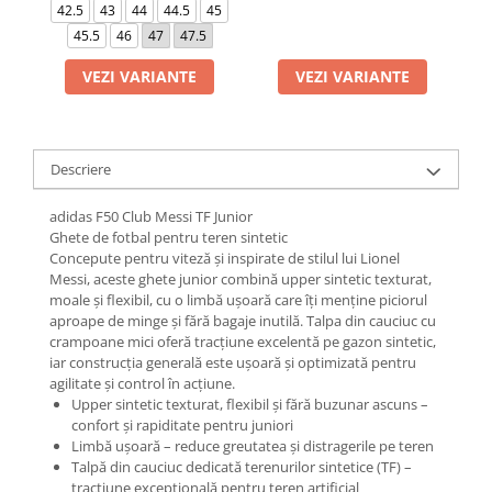
42.5
43
44
44.5
45
45.5
46
47
47.5
VEZI VARIANTE
VEZI VARIANTE
Descriere
adidas F50 Club Messi TF Junior
Ghete de fotbal pentru teren sintetic
Concepute pentru viteză și inspirate de stilul lui Lionel
Messi, aceste ghete junior combină upper sintetic texturat,
moale și flexibil, cu o limbă ușoară care îți menține piciorul
aproape de minge și fără bagaje inutilă. Talpa din cauciuc cu
crampoane mici oferă tracțiune excelentă pe gazon sintetic,
iar construcția generală este ușoară și optimizată pentru
agilitate și control în acțiune.
Upper sintetic texturat, flexibil și fără buzunar ascuns –
confort și rapiditate pentru juniori
Limbă ușoară – reduce greutatea și distragerile pe teren
Talpă din cauciuc dedicată terenurilor sintetice (TF) –
tracțiune excepțională pentru teren artificial