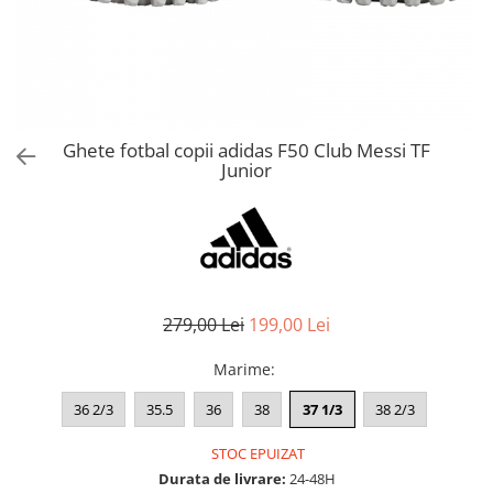
Bluze fotbal copii
Pantaloni lungi fotbal copii
Geci si veste fotbal copii
Imbracaminte fotbal femei
Tricouri fotbal femei
Ghete fotbal copii adidas F50 Club Messi TF
Sorturi fotbal femei
Junior
Pantaloni lungi fotbal femei
Echipament portar
279,00 Lei
199,00 Lei
Marime
:
36 2/3
35.5
36
38
37 1/3
38 2/3
STOC EPUIZAT
Durata de livrare:
24-48H